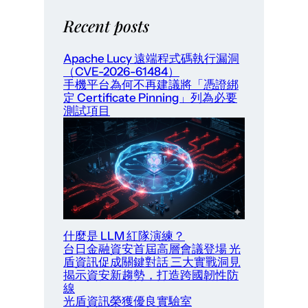
Recent posts
Apache Lucy 遠端程式碼執行漏洞
（CVE-2026-61484）
手機平台為何不再建議將「憑證綁
定 Certificate Pinning」列為必要
測試項目
什麼是 LLM 紅隊演練？
台日金融資安首屆高層會議登場 光
盾資訊促成關鍵對話 三大實戰洞見
揭示資安新趨勢，打造跨國韌性防
線
光盾資訊榮獲優良實驗室