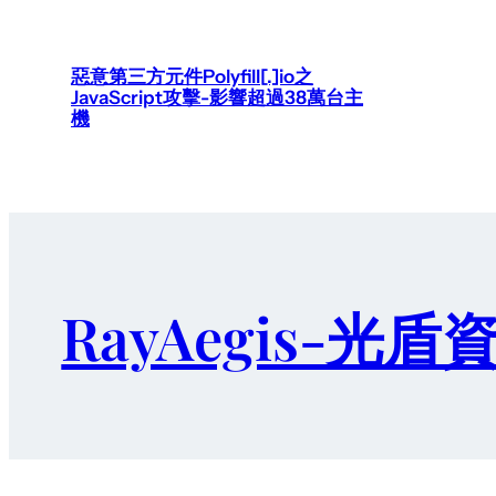
惡意第三方元件Polyfill[.]io之
JavaScript攻擊-影響超過38萬台主
機
RayAegis-光盾