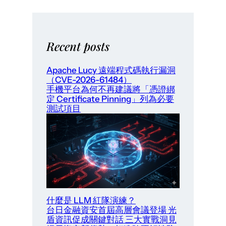
Recent posts
Apache Lucy 遠端程式碼執行漏洞
（CVE-2026-61484）
手機平台為何不再建議將「憑證綁
定 Certificate Pinning」列為必要
測試項目
什麼是 LLM 紅隊演練？
台日金融資安首屆高層會議登場 光
盾資訊促成關鍵對話 三大實戰洞見